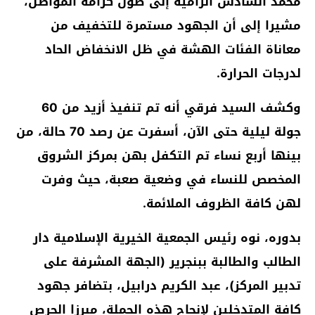
محمد السادس الرامية إلى صون كرامة المواطن،
مشيرا إلى أن الجهود مستمرة للتخفيف من
معاناة الفئات الهشة في ظل الانخفاض الحاد
لدرجات الحرارة.
وكشف السيد فرقي أنه تم تنفيذ أزيد من 60
جولة ليلية حتى الآن، أسفرت عن رصد 70 حالة، من
بينها أربع نساء تم التكفل بهن بمركز الشروق
المخصص للنساء في وضعية صعبة، حيث وفرت
لهن كافة الظروف الملائمة.
بدوره، نوه رئيس الجمعية الخيرية الإسلامية دار
الطالب والطالبة ببنجرير (الجهة المشرفة على
تدبير المركز)، عبد الكريم درابيل، بتضافر جهود
كافة المتدخلين لإنجاح هذه الحملة، مبرزا الحرص