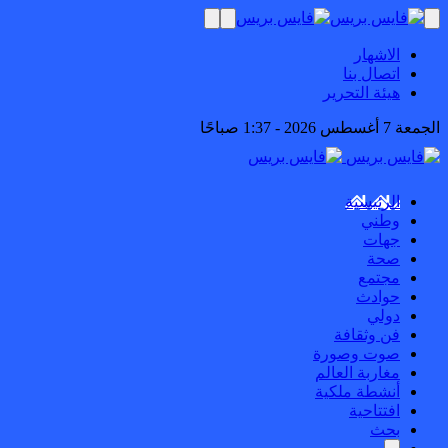
الاشهار
اتصال بنا
هيئة التحرير
الجمعة 7 أغسطس 2026 - 1:37 صباحًا
الرئيسية
وطني
جهات
صحة
مجتمع
حوادث
دولي
فن وثقافة
صوت وصورة
مغاربة العالم
أنشطة ملكية
افتتاحية
بحث