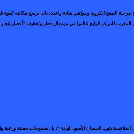
غ مرحلة النضج الكروي ومواهب شابة واعدة، بات يرسخ مكانته كقوة قا
 المغرب للمركز الرابع عالميا في مونديال قطر وتحقيقه “أفضل إنجاز إ