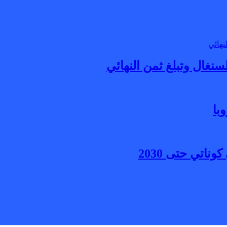
با
اتي حتى 2030