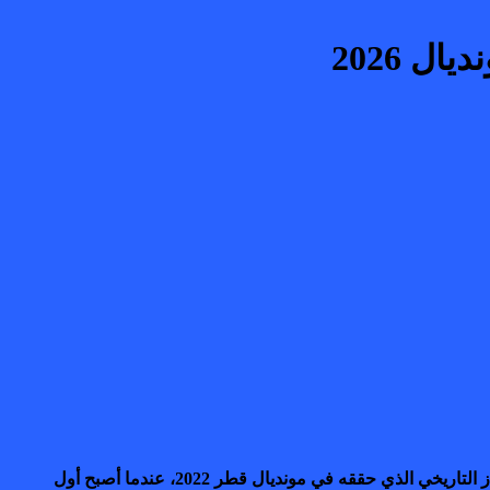
ل 2026
أكدت صحيفة “دي إتش لي سبور” البلجيكية، الجمعة 22 ماي، أن المنتخب المغربي يخوض غمار كأس العالم 2026 بطموحات كبيرة، بعد الإنجاز التاريخي الذي حققه في مونديال قطر 2022، عندما أصبح أول