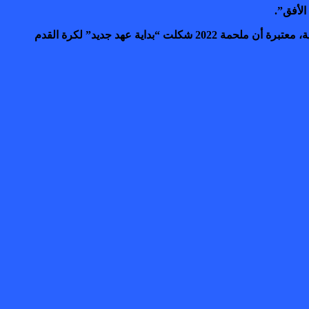
الأفق”.
كما سلطت الصحيفة الضوء على رغبة المغرب في ترسيخ حضوره بين كبار المنتخبات العالمية وتأكيد مكانته كمرجع كروي في القارة الإفريقية، معتبرة أن ملحمة 2022 شكلت “بداية عهد جديد” لكرة القدم