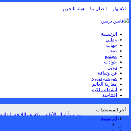
الاشهار
اتصال بنا
هيئة التحرير
الرئيسية
وطني
جهات
صحة
مجتمع
حوادث
دولي
فن وثقافة
صوت وصورة
مغاربة العالم
أنشطة ملكية
افتتاحية
أخر المستجدات
مدرب أشبال الأطلس يكشف اللائحة النهائية
الرئيسية
كندا: دراسة تكشف أن الأنشطة البشرية تزيد