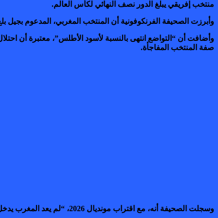
منتخب إفريقي يبلغ الدور نصف النهائي لكأس العالم.
وأبرزت الصحيفة الفرنكوفونية أن المنتخب المغربي، المدعوم بجيل بل
وأضافت أن “التواضع انتهى بالنسبة لأسود الأطلس”، معتبرة أن احتلال
صفة المنتخب المفاجأة.
وسجلت الصحيفة أنه، مع اقتراب مونديال 2026، “لم يعد المغرب يدخل المنافسة بثوب الحصان الأسود الهادئ”، بل بطموحات معلنة ورغبة واضحة في تأكيد مكانته ضمن نخبة كرة القدم العالمية.