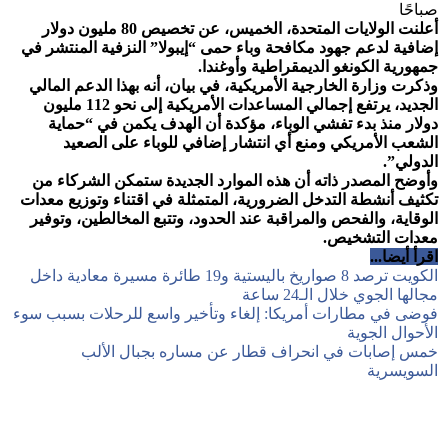
صباحًا
أعلنت الولايات المتحدة، الخميس، عن تخصيص 80 مليون دولار
إضافية لدعم جهود مكافحة وباء حمى “إيبولا” النزفية المنتشر في
جمهورية الكونغو الديمقراطية وأوغندا.
وذكرت وزارة الخارجية الأمريكية، في بيان، أنه بهذا الدعم المالي
الجديد، يرتفع إجمالي المساعدات الأمريكية إلى نحو 112 مليون
دولار منذ بدء تفشي الوباء، مؤكدة أن الهدف يكمن في “حماية
الشعب الأمريكي ومنع أي انتشار إضافي للوباء على الصعيد
الدولي”.
وأوضح المصدر ذاته أن هذه الموارد الجديدة ستمكن الشركاء من
تكثيف أنشطة التدخل الضرورية، المتمثلة في اقتناء وتوزيع معدات
الوقاية، والفحص والمراقبة عند الحدود، وتتبع المخالطين، وتوفير
معدات التشخيص.
اقرأ أيضا...
الكويت ترصد 8 صواريخ باليستية و19 طائرة مسيرة معادية داخل
مجالها الجوي خلال الـ24 ساعة
فوضى في مطارات أمريكا: إلغاء وتأخير واسع للرحلات بسبب سوء
الأحوال الجوية
خمس إصابات في انحراف قطار عن مساره بجبال الألب
السويسرية