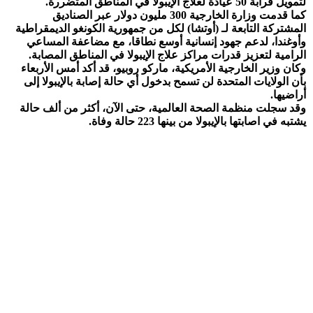
لتمويل قرابة 50 عيادة لعلاج الإيبولا في المناطق المتضررة.
كما قدمت وزارة الخارجية 300 مليون دولار عبر الصناديق
المشتركة التابعة لـ (أوتشا) لكل من جمهورية الكونغو الديمقراطية
وأوغندا، لدعم جهود إنسانية أوسع نطاقا، مع مضاعفة المساعي
الرامية لتعزيز قدرات مراكز علاج الإيبولا في المناطق المصابة.
وكان وزير الخارجية الأمريكية، ماركو روبيو، قد أكد أمس الأربعاء
بأن الولايات المتحدة لن تسمح بدخول أي حالة إصابة بالإيبولا إلى
أراضيها.
وقد سجلت منظمة الصحة العالمية، حتى الآن، أكثر من ألف حالة
يشتبه في اصابتها بالإيبولا من بينها 223 حالة وفاة.