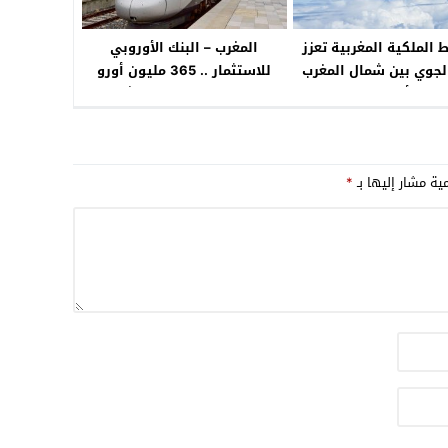
الملكية المغربية تعزز
المغرب – البنك الأوروبي
الجوي بين شمال المغرب
للاستثمار .. 365 مليون أورو
وأوروبا
لتعزيز متانة وسلامة الشبكات
الطرقية والسككية
مية مشار إليها بـ
*