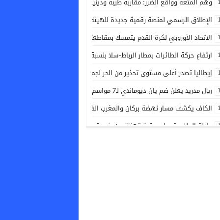
وهم المتعة وواقع الضرر: مقاربة طبية ودينية للممارسة الخلفية
الإطلاق الرسمي لمنصة رقمية جديدة للهيئة الوطنية للطبيبات والأطباء
الاتحاد الأوروبي لكرة القدم يتمسك بمقاطعته بطولات كأس العالم
ارتفاع حركة الطائرات بمطار الرباط-سلا بنسبة 17.13% حتى نهاية يونيو
إيطاليا تصدر أعلى مستوى تحذير من الحر لجميع مدنها
ريال مدريد يعلن ضم يان ديوماندي لـ7 مواسم قادما من لايبزيغ
الكاف يكشف مسار نهضة بركان والمغرب الفاسي في الأدوار التمهيدية لدوري 
جلالة الملك يتوصل ببرقية تهنئة من رئيسة جمهورية بلغاريا بمناسبة عيد العرش
دييغو فورلان مدربا جديدا لمنتخب الأوروغواي
موجة الحر ترفع خطر الحرائق الغابوية إلى أعلى مستوى في أربعة أقاليم بفرنس
قرعة كأس الكونفدرالية تضع الرجاء أمام اختبار مبكر
سيدة تضع مولودها بباب المستشفى الإقليمي بالجديدة
بيان رسمي لفيفا بعد اجتماعها الطارئ في الرباط