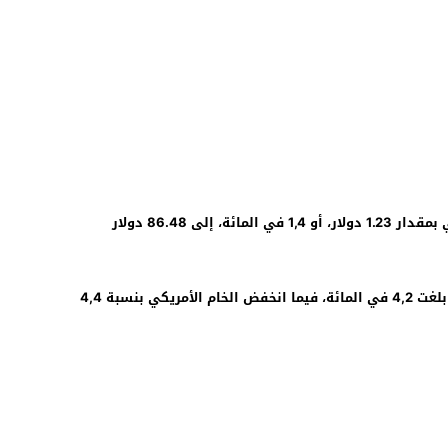
كما تراجع خام غرب تكساس الوسيط الأمريكي بمقدار 1.23 دولار، أو 1,4 في المائة، إلى 86.48 دولار
وعلى أساس أسبوعي، تكبد خام برنت خسائر بلغت 4,2 في المائة، فيما انخفض الخام الأمريكي بنسبة 4,4