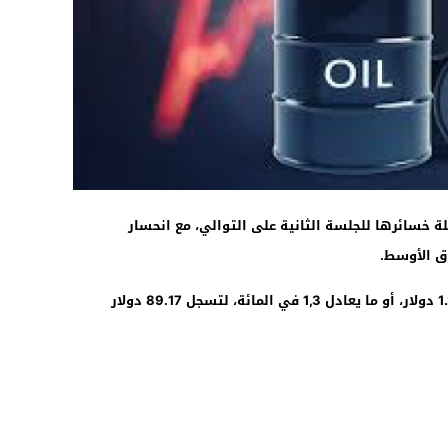
12:46
، الجمعة 12 يونيو، مواصلة خسائرها للجلسة الثانية على التوالي، مع انحسار
 الأوسط.
وانخفضت العقود الآجلة لخام برنت بمقدار 1.21 دولار، أو ما يعادل 1,3 في المائة، لتسجل 89.17 دولار