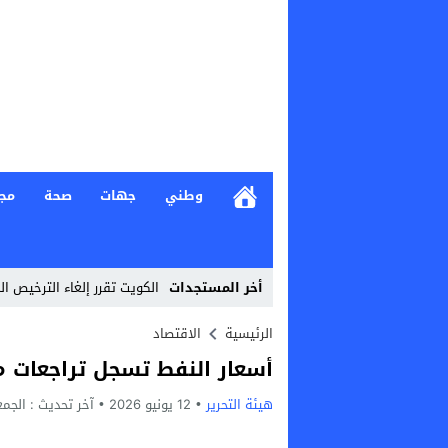
وطني
جهات
صحة
مج
أخر المستجدات
الكويت تقرر إلغاء الترخيص ال
Stop
الرئيسية
الاقتصاد
أسعار النفط تسجل تراجعات م
Previous
هيئة التحرير
12 يونيو 2026
Next
آخر تحديث :
الجمعة, 12 يونيو, 26