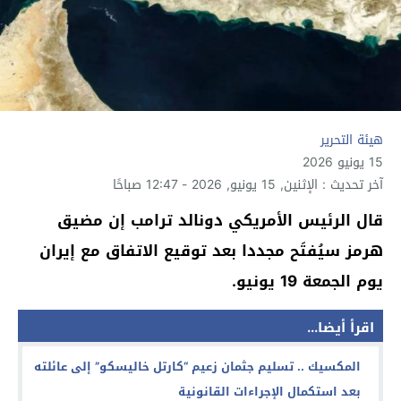
هيئة التحرير
15 يونيو 2026
آخر تحديث : الإثنين, 15 يونيو, 2026 - 12:47 صباحًا
قال الرئيس الأمريكي دونالد ترامب إن مضيق
هرمز سيُفتَح مجددا بعد توقيع الاتفاق مع إيران
يوم الجمعة 19 يونيو.
اقرأ أيضا...
المكسيك .. تسليم جثمان زعيم “كارتل خاليسكو” إلى عائلته
بعد استكمال الإجراءات القانونية