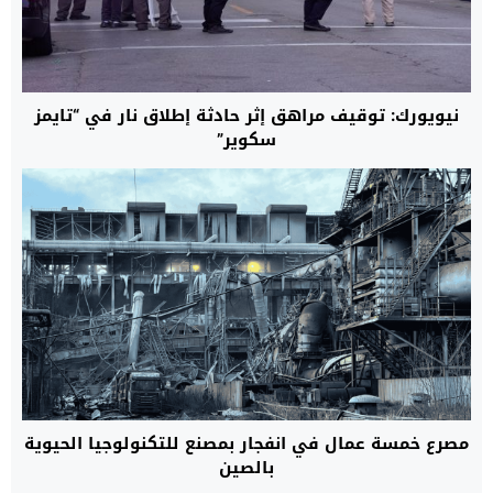
نيويورك: توقيف مراهق إثر حادثة إطلاق نار في “تايمز
سكوير”
مصرع خمسة عمال في انفجار بمصنع للتكنولوجيا الحيوية
بالصين