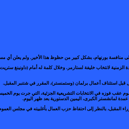
على منافسة بورنهام، بشكل كبير من حظوظ هذا الأخير. ولم يعلن أي مس
ندة الزمنية لانتخاب خليفة لستارمر. وخلال كلمة له أمام (داونينغ ست
ل قبل استئناف أعمال برلمان (وستمنستر)، المقرر في شتنبر المقبل.
موم عقب فوزه في الانتخابات التشريعية الجزئية، التي جرت يوم الخم
راء المقبل، بالنظر إلى احتفاظ حزب العمال بأغلبيته في مجلس العموم