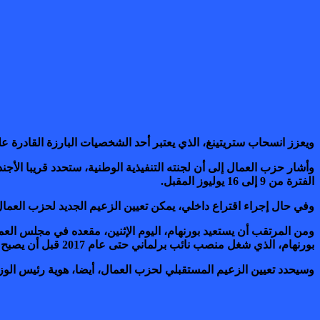
ويعزز انسحاب ستريتينغ، الذي يعتبر أحد الشخصيات البارزة القادرة 
وأشار حزب العمال إلى أن لجنته التنفيذية الوطنية، ستحدد قريبا الأج
الفترة من 9 إلى 16 يوليوز المقبل.
وفي حال إجراء اقتراع داخلي، يمكن تعيين الزعيم الجديد لحزب العما
ومن المرتقب أن يستعيد بورنهام، اليوم الإثنين، مقعده في مجلس الع
بورنهام، الذي شغل منصب نائب برلماني حتى عام 2017 قبل أن يصبح عمدة لمانشستر الكبرى، اليمين الدستورية بعد ظهر اليوم.
وسيحدد تعيين الزعيم المستقبلي لحزب العمال، أيضا، هوية رئيس الوز