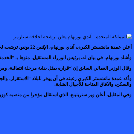
أعلن عمدة مانشستر الكبرى، آندي بورنهام، الإثنين 22 يونيو، ترشحه لخلافة كير ستارمر على رأس حزب العمال، داعيا إلى انتقال “منظم ومسؤول” و”مسار إيجابي للتجديد” بالنسبة للحزب والبلاد.
وأشاد بورنهام، في بيان له، برئيس الوزراء المستقيل، منوها بـ “الخدمة
وقال الوزير العمالي السابق إن “قراره يمثل بداية مرحلة انتقالية، 
وأكد عمدة مانشستر الكبرى رغبته في أن يوفر للبلاد “الاستقرار، والج
والسكن، والآفاق المتاحة للأجيال الشابة.
وفي المقابل، أعلن ويز ستريتينغ، الذي استقال مؤخرا من منصبه كوزي