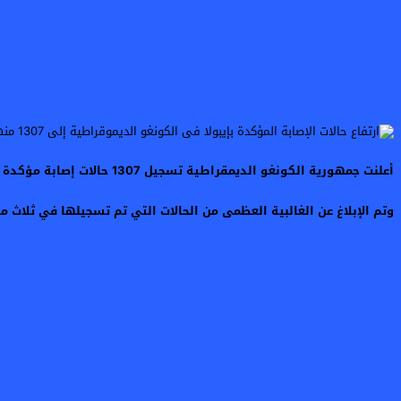
أعلنت جمهورية الكونغو الديمقراطية تسجيل 1307 حالات إصابة مؤكدة بفيروس إيبولا، من بينها 377 حالة وفاة، وذلك وفقا لما أعلنته السلطات الصحية في البلاد.
وتم الإبلاغ عن الغالبية العظمى من الحالات التي تم تسجيلها في ثلاث 