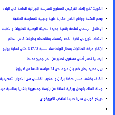
الكويت تقرر إلغاء الترخيص الممنوح للمدرسة الإيرانية الخاصة في البلاد
وهم المتعة وواقع الضرر: مقاربة طبية ودينية للممارسة الخلفية
الإطلاق الرسمي لمنصة رقمية جديدة للهيئة الوطنية للطبيبات والأطباء
الاتحاد الأوروبي لكرة القدم يتمسك بمقاطعته بطولات كأس العالم
ارتفاع حركة الطائرات بمطار الرباط-سلا بنسبة 17.13% حتى نهاية يونيو
إيطاليا تصدر أعلى مستوى تحذير من الحر لجميع مدنها
ريال مدريد يعلن ضم يان ديوماندي لـ7 مواسم قادما من لايبزيغ
الكاف يكشف مسار نهضة بركان والمغرب الفاسي في الأدوار التمهيدية ل
جلالة الملك يتوصل ببرقية تهنئة من رئيسة جمهورية بلغاريا بمناسبة عيد
دييغو فورلان مدربا جديدا لمنتخب الأوروغواي