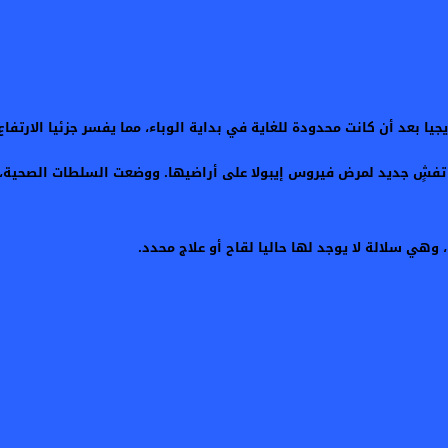
 بعد أن كانت محدودة للغاية في بداية الوباء، مما يفسر جزئيا الارتفا
و الديمقراطية قد أعلنت في 15 ماي الماضي عن تفشٍ جديد لمرض فيروس إيبولا على أراضيها. ووض
هي سلالة لا يوجد لها حاليا لقاح أو علاج محدد.