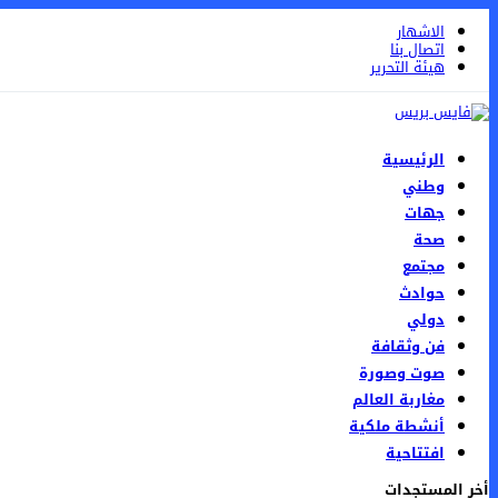
الاشهار
اتصال بنا
هيئة التحرير
الرئيسية
وطني
جهات
صحة
مجتمع
حوادث
دولي
فن وثقافة
صوت وصورة
مغاربة العالم
أنشطة ملكية
افتتاحية
أخر المستجدات