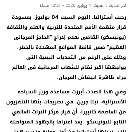
آخر تحديث : السبت, 4 يوليو, 2026 - 12:21 مساءً
رحبت أستراليا، اليوم السبت 04 يوليوز، بمسودة
قرار منظمة الأمم المتحدة للتربية والعلم والثقافة
(يونيسكو) القاضي بعدم إدراج “الحاجز المرجاني
العظيم” ضمن قائمة المواقع المهددة بالخطر،
وذلك على الرغم من التحديات البيئية التي
يواجهها أكبر نظام للشعاب المرجانية في العالم
جراء ظاهرة ابيضاض المرجان.
وفي هذا الصدد، أبرزت مساعدة وزير السياحة
الأسترالية، نيتا جرين، في تصريحات بثها التلفزيون
من العاصمة كانبيرا، أن قرار مركز التراث العالمي
التابع لليونيسكو “يعد اعترافا بالجهود المتواصلة
التي تبذلها أستراليا من أجل حماية وتدبير هذا