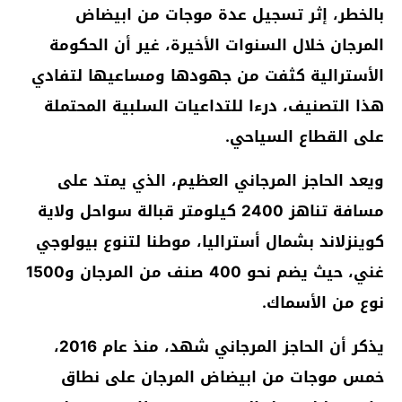
بالخطر، إثر تسجيل عدة موجات من ابيضاض
المرجان خلال السنوات الأخيرة، غير أن الحكومة
الأسترالية كثفت من جهودها ومساعيها لتفادي
هذا التصنيف، درءا للتداعيات السلبية المحتملة
على القطاع السياحي.
ويعد الحاجز المرجاني العظيم، الذي يمتد على
مسافة تناهز 2400 كيلومتر قبالة سواحل ولاية
كوينزلاند بشمال أستراليا، موطنا لتنوع بيولوجي
غني، حيث يضم نحو 400 صنف من المرجان و1500
نوع من الأسماك.
يذكر أن ​الحاجز المرجاني شهد، منذ عام 2016،
خمس موجات من ابيضاض المرجان ​على ⁠نطاق