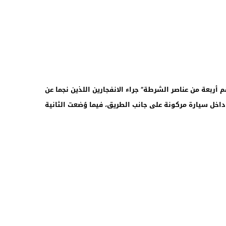
خلية “إصابة 18 شخصا بينهم أربعة من عناصر الشرطة” جراء الانفجارين اللذين نجما عن
 داخل سيارة مركونة على جانب الطريق، فيما وُضعت الثانية