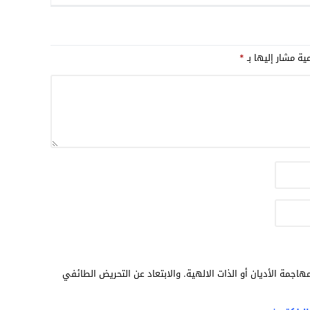
لشرطة بكارلتونفيل
أعضاء بعثتها الدبلوماسية
مية مشار إليها بـ
*
هاجمة الأديان أو الذات الالهية. والابتعاد عن التحريض الطائفي