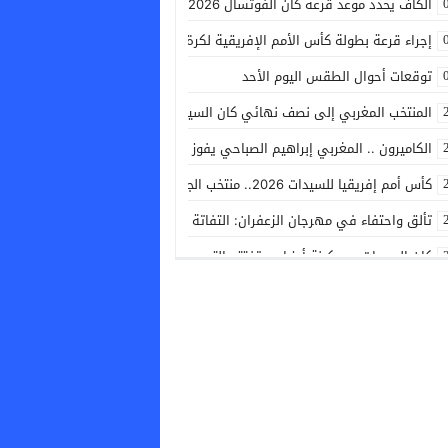
الكاف يحدد موعد قرعة كان الفوتسال 2026 بالمغرب
إجراء قرعة بطولة كأس الأمم الإفريقية لكرة القدم داخل القاعة (المغرب 2026)
توقعات أحوال الطقس اليوم الأحد
المنتخب المغربي إلى نصف نهائي كان السيدات ويضمن التأهل إلى مونديال 2027
الكاميرون .. المغربي إبراهيم الصباحي يفوز بالسباق الدولي للدراجات الجبلية “شا
كأس أمم إفريقيا للسيدات 2026.. منتخب الجزائر يتأهل إلى نصف النهائي بفوزه على نظيره الايفواري
تألق واحتفاء في مهرجان الزعفران: التفاتة مميزة لمحسن السرغيني وإشادة وا
كان السيدات .. سكينة أوزراوي تفتتح التسجيل للبؤات الأطلس أمام جنوب إفريقي
حموشي يؤشر على تعيينات جديدة في مناصب المسؤولية بمصالح الأمن الوطني
المنظمة العالمية للأرصاد الجوية تتوقع ارتفاع مخاطر الظواهر الجوية مع احتداد 
التشكيلة الرسمية للبؤات الأطلس أمام جنوب إفريقيا
العثور على جثث خمسة متسلقين فقدوا العام الماضي في النيبال
الدولي المغربي محمد بولديني يعود إلى البطولة البرتغالية من بوابة أكاديميك