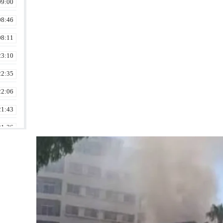
09:00
08:46
08:11
23:10
22:35
22:06
21:43
21:36
21:02
20:30
20:04
19:00
18:30