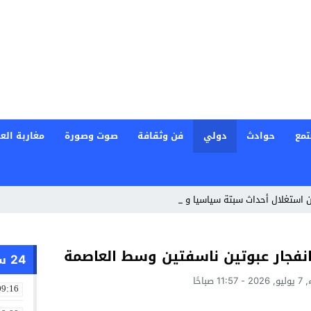
تمع
حوادث
دولي
فن وثقافة
صوت وصورة
مغاربة العا
 استغلال أحداث سبتة سياسيا ومن تصاعد خطا _
24 ساعة
11: صباحًا
09:16