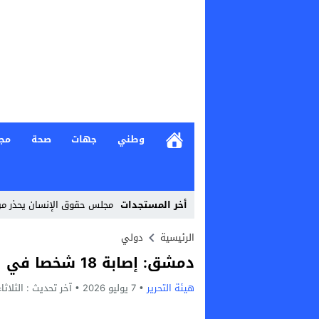
وطني
جهات
صحة
مج
أخر المستجدات
مجلس حقوق الإنسان يحذر من
Stop
الرئيسية
دولي
دمشق: إصابة 18 شخصا في انفجار عبوتين ناسفتين وسط العاصمة
Previous
هيئة التحرير
7 يوليو 2026
Next
آخر تحديث :
الثلاثاء, 7 يوليو, 2026 - 57