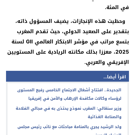
في المئة.
وحظيت هذه الإنجازات، يضيف المسؤول ذاته،
بتقدير على الصعيد الدولي، حيث تقدم المغرب
بتسع مراتب في مؤشر الابتكار العالمي GII لسنة
2025، معززا بذلك مكانته الريادية على المستويين
الإفريقي والعربي.
اقرأ أيضا...
الجديدة.. افتتاح أشغال الاجتماع الخامس رفيع المستوى
لرؤساء وكالات مكافحة الإرهاب والأمن في إفريقيا
وزير سنغالي: المغرب نموذج يحتذى به في مجالي الفلاحة
والصناعة الغذائية
ولد الرشيد يجري بالمنامة مباحثات مع نائب رئيس مجلس