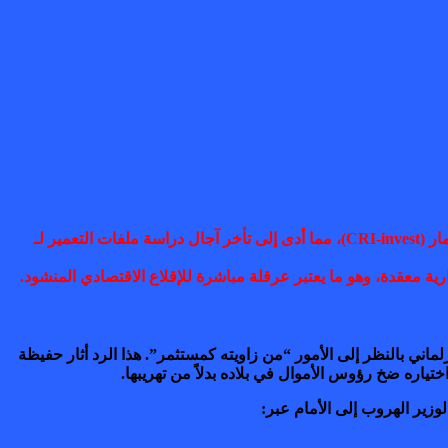
تعثر الرقمنة في مراكش: في جهة مراكش آسفي، يشتكي المستثمرون من “تعثر منصة رخص الرقمية” التابعة للمركز الجهوي للاستثمار (CRI-invest)، مما أدى إلى تأخر آجال دراسة ملفات التعمير لـ
ة معقدة، وهو ما يعتبر عرقلة مباشرة للإقلاع الاقتصادي المنشود.
لماني بالنظر إلى الأمور “من زاويته كمستثمر”. هذا الرد أثار حفيظة
تياره ضخ رؤوس الأموال في بلاده بدلاً من تهريبها.
وزير الهروب إلى الأمام عبر: