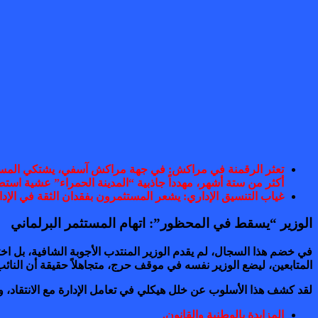
أكثر من ستة أشهر، مهدداً جاذبية “المدينة الحمراء” عشية استض
غياب التنسيق الإداري: يشعر المستثمرون بفقدان الثقة في الإد
الوزير “يسقط في المحظور”: اتهام المستثمر البرلماني
في خضم هذا السجال، لم يقدم الوزير المنتدب الأجوبة الشافية، بل اختا
المتابعين، ليضع الوزير نفسه في موقف حرج، متجاهلاً حقيقة أن النائب 
لقد كشف هذا الأسلوب عن خلل هيكلي في تعامل الإدارة مع الانتقاد، وع
المزايدة بالوطنية والقانون.