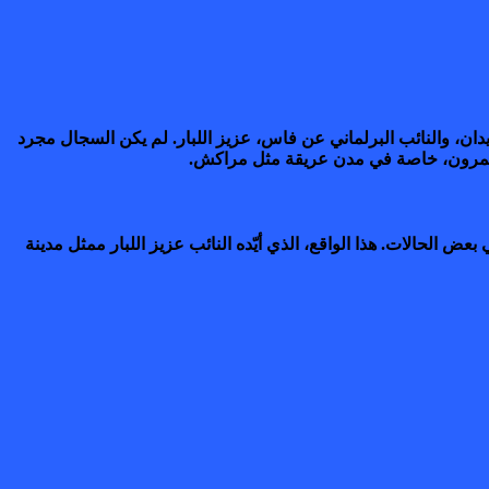
دان، والنائب البرلماني عن فاس، عزيز اللبار. لم يكن السجال مجرد
ستثمرون، خاصة في مدن عريقة مثل مراكش.
تأكيد نواب الأمة على “تأخير كارثي” في الرد على طلبات الاستثمار، حيث ذكرت أرقام صادمة تصل إلى “400 يوم” في بعض الحالات. هذا الواقع، الذي أيّده النائب عزيز اللبار ممثل مدينة