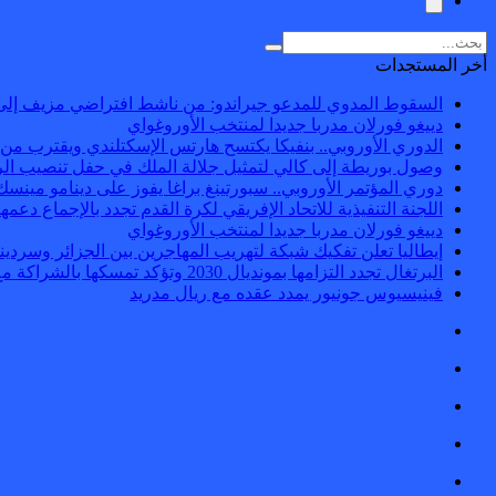
أخر المستجدات
السقوط المدوي للمدعو جيراندو: من ناشط افتراضي مزيف إلى
دييغو فورلان مدربا جديدا لمنتخب الأوروغواي
الدوري الأوروبي.. بنفيكا يكتسح هارتس الإسكتلندي ويقترب من 
وصول بوريطة إلى كالي لتمثيل جلالة الملك في حفل تنصيب الر
دوري المؤتمر الأوروبي.. سبورتينغ براغا يفوز على دينامو مينسك
اللجنة التنفيذية للاتحاد الإفريقي لكرة القدم تجدد بالإجماع دعمها ل
دييغو فورلان مدربا جديدا لمنتخب الأوروغواي
إيطاليا تعلن تفكيك شبكة لتهريب المهاجرين بين الجزائر وسردينيا وفرنس
البرتغال تجدد التزامها بمونديال 2030 وتؤكد تمسكها بالشراكة مع المغرب وإسبانيا
فينيسيوس جونيور يمدد عقده مع ريال مدريد