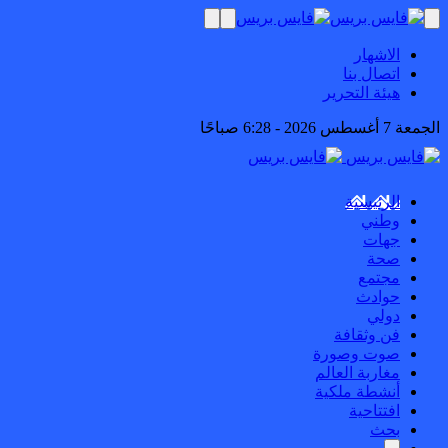
الاشهار
اتصال بنا
هيئة التحرير
الجمعة 7 أغسطس 2026 - 6:28 صباحًا
الرئيسية
وطني
جهات
صحة
مجتمع
حوادث
دولي
فن وثقافة
صوت وصورة
مغاربة العالم
أنشطة ملكية
افتتاحية
بحث