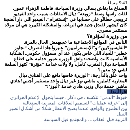
9:43 مساءً
الصداع ما بغاش يسالي وزيرة السياحة، فاطمة الزهراء عمور،
لقات راسها وسط “زوبعة” ديال الانتقادات بسبب واحد الفيديو
ترويجي حطاتّو على حسابها في “إنستغرام”. الفيديو اللي دار الضجة
كان كيشهر لفندق جديد في الرباط، والمشكلة الكبيرة هي أن مولاه
مستثمر مصري.
من وزيرة لمؤثرة؟
​الناس في المواقع الاجتماعية ما عجبهمش الحال بالمرة.
“الفايسبوكيين” و”الإنستغراميين” عتبروا هاد التصرف “تجاوز
خطير” للحياد اللي خاص يكون عند أي مسؤول حكومي. الشكاية
الأساسية كانت واضحة: واش الوزيرة عمور خدامة على قطاع
السياحة ديال المغرب كامل، ولا ولات خدامة “مؤثرة” كتهز السلعة
لشي حد معين؟
​واحد علّق بالدارجة: “الوزيرة خاصها دافع على الفنادق ديال
المغاربة كاملين، ماشي تهز غير ديال واحد مستثمر أجنبي! هادي
ماشي خدمة ديال وزير، هادي خدمة ‘البوز’!”
اقرأ أيضا...
خيوط “الدمى” تنكشف في دكار.. حينما يتحول الإعلام الجزائري
إلى “غرفة عمليات” لتسميم العلاقات المغربية السنغالية
بين الطموح والواقع: عندما يصبح الانتظار شكلا من أشكال الصبر
النبيل.
التربية قبل العقاب… والمجتمع قبل السياسة