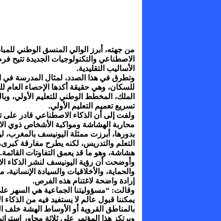
من جهته، أبرز الوالي المنسق الوطني للمباد
الاصطناعي والتكنولوجيات الجديدة تتيح فرص
الأساليب التقليدية.
وتطرق في هذا الصدد، لمثال المدرسة في ال
للسكان، وهي حقيقة أكدها الإحصاء العام لل
الملك، المخطط الوطني للتعليم الأولي، وبالم
تسريع تعميم التعليم الأولي.
ولفت إلى أن الذكاء الاصطناعي قادر على تق
محاربة الهشاشة ومواكبة الأشخاص ذوي الا
بدورها، أبرزت ممثلة اليونيسف بالمغرب، لو
التعلم والتدريس، لكنه يطرح مفارقة كبرى، 
هشاشة، وهو ما قد يعمق التفاوتات القائمة.
وأوضحت أن رؤية اليونيسف لنشر الذكاء الا
والحماية، والأخلاقيات والسيادة الإنسانية، 
إرادة واضحة لاغتنام هذه الفرص.
وقالت: “مسؤوليتنا الجماعية هي السهر على أ
يمكننا قبول عالم لا يستفيد فيه من الذكا
بالمناطق القروية أو الأوساط الهشة خلف ا
ويرتكز هذا المؤتمر على ثلاثة محاور استرا