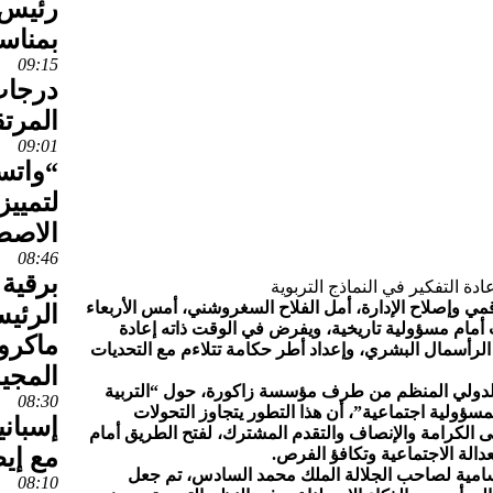
رئيس 
بمناس
09:15
درجات 
المرتق
09:01
“واتس
لتمييز
الاصط
08:46
برقية 
رقمي وإصلاح الإدارة، أمل الفلاح السغروشني، أمس الأربعاء
الرئي
 أمام مسؤولية تاريخية، ويفرض في الوقت ذاته إعادة
ماكرو
ي الرأسمال البشري، وإعداد أطر حكامة تتلاءم مع التحديات
المجي
الدولي المنظم من طرف مؤسسة زاكورة، حول “التربية
08:30
لمسؤولية اجتماعية”، أن هذا التطور يتجاوز التحولات
إسبان
لى الكرامة والإنصاف والتقدم المشترك، لفتح الطريق أمام
مع إيط
عدالة الاجتماعية وتكافؤ الفرص.
لسامية لصاحب الجلالة الملك محمد السادس، تم جعل
08:10