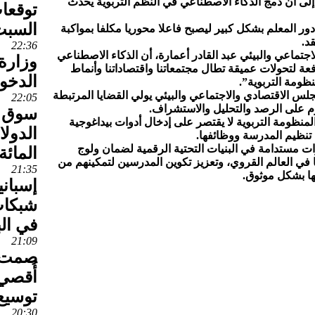
 إلى أن دمج الذكاء الاصطناعي في النظم التربوية يحدث
توقعا
السبت
دور المعلم بشكل كبير ليصبح فاعلا محوريا مكلفا بمواكبة
د.
22:36
جتماعي والبيئي عبد القادر أعمارة، أن الذكاء الاصطناعي
وزارة 
افعة لتحولات عميقة تطال مجتمعاتنا واقتصاداتنا وأنماط
الدخو
نظومة التربوية”.
جلس الاقتصادي والاجتماعي والبيئي يولي القضايا المرتبطة
22:05
وم على الرصد والتحليل والاستشراف.
سوق ا
لمنظومة التربوية لا يقتصر على إدخال أدوات بيداغوجية
تنظيم المدرسة ووظائفها.
ات مستدامة في البنيات التحتية الرقمية لضمان ولوج
المائة
ي العالم القروي، وتعزيز تكوين المدرسين لتمكينهم من
21:35
ها بشكل موثوق.
إسباني
شبكات
في ال
21:09
صمت إ
أُقصي 
توسيع
20:30