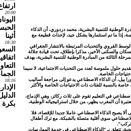
ارتفا
20:00
اليونا
الحبس
رة الوطنية للتنمية البشرية، محمد دردوري، أن الذكاء
أثينا
ة، إذا ما تم استثمارها بشكل جيد، لإحداث قطيعة مع
18:30
وسط القروي والتحديات المرتبطة بالانتشار الجغرافي
السعود
سكان والسكنى الأخير، مذكرا بإطلاق، تحت قيادة جلالة
اتفاقي
رحلة الثالثة من المبادرة الوطنية للتنمية البشرية، بهدف
التعاو
ديم حلول ملموسة لعدد من التحديات الاجتماعية، لا سيما
الجما
حتياجات الخاصة.
را بيل، أن الذكاء الاصطناعي يدعو إلى مراجعة أساليب
18:16
خاصة بالنسبة للفئات ذات الاحتياجات الخاصة والأكثر
الإدار
الدليل
صطناعي في التعليم تقوم على ثلاث ركائز، وهي الإدماج،
معتبرة أن المغرب يظهر، من خلال استراتيجياته الوطنية،
بكرة 
لا يصبح الذكاء الاصطناعي عاملا جديدا للإقصاء، فلا
ء الاصطناعي سوى أقلية متصلة بالشبكة، مع ترك أطفال
لركب”.
تيجية، تتعلق بـ “الذكاء الاصطناعي في خدمة الممارسات