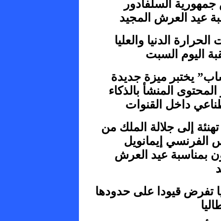
جمهورية السلفادور
بة عيد العرش المجيد
الحرارة الدنيا والعليا
بة اليوم السبت
اب” يختبر ميزة جديدة
 المحتوى المنشأ بالذكاء
ناعي داخل القنوات
تهنئة إلى جلالة الملك من
س الفرنسي إيمانويل
ن بمناسبة عيد العرش
د
يا تفرض قيودا على حدودها
اليا