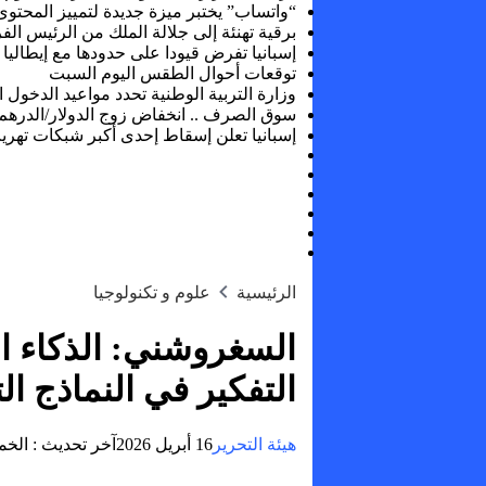
“واتساب” يختبر ميزة جديدة لتمييز المحتوى
برقية تهنئة إلى جلالة الملك من الرئيس ال
إسبانيا تفرض قيودا على حدودها مع إيطاليا
توقعات أحوال الطقس اليوم السبت
وزارة التربية الوطنية تحدد مواعيد الدخول 
سوق الصرف .. انخفاض زوج الدولار/الدرهم بنسبة 0,42 ف
إسبانيا تعلن إسقاط إحدى أكبر شبكات تهر
الرئيسية
علوم و تكنولوجيا
السغروشني: الذكاء ا
التفكير في النماذج الت
هيئة التحرير
16 أبريل 2026
آخر تحديث :
الخميس, 16 أبريل