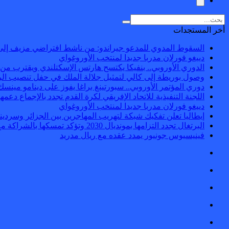
أخر المستجدات
السقوط المدوي للمدعو جيراندو: من ناشط افتراضي مزيف إلى
دييغو فورلان مدربا جديدا لمنتخب الأوروغواي
الدوري الأوروبي.. بنفيكا يكتسح هارتس الإسكتلندي ويقترب من 
وصول بوريطة إلى كالي لتمثيل جلالة الملك في حفل تنصيب الر
دوري المؤتمر الأوروبي.. سبورتينغ براغا يفوز على دينامو مينسك
اللجنة التنفيذية للاتحاد الإفريقي لكرة القدم تجدد بالإجماع دعمها ل
دييغو فورلان مدربا جديدا لمنتخب الأوروغواي
إيطاليا تعلن تفكيك شبكة لتهريب المهاجرين بين الجزائر وسردينيا وفرنس
البرتغال تجدد التزامها بمونديال 2030 وتؤكد تمسكها بالشراكة مع المغرب وإسبانيا
فينيسيوس جونيور يمدد عقده مع ريال مدريد