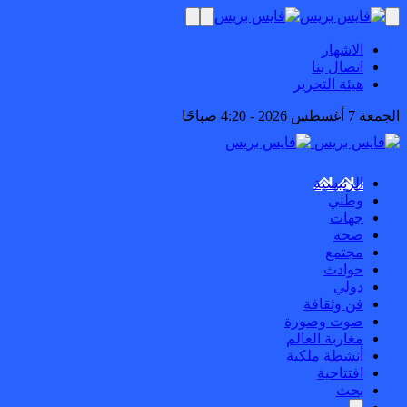
الاشهار
اتصال بنا
هيئة التحرير
الجمعة 7 أغسطس 2026 - 4:20 صباحًا
الرئيسية
وطني
جهات
صحة
مجتمع
حوادث
دولي
فن وثقافة
صوت وصورة
مغاربة العالم
أنشطة ملكية
افتتاحية
بحث