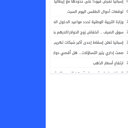
إسبانيا تفرض قيودا على حدودها مع إيطاليا
توقعات أحوال الطقس اليوم السبت
وزارة التربية الوطنية تحدد مواعيد الدخول المدرسي القادم
سوق الصرف .. انخفاض زوج الدولار/الدرهم بنسبة 0,42 في المائة
إسبانيا تعلن إسقاط إحدى أكبر شبكات تهريب البشر والمخدرات في البحر المتو
صمت إداري يثير التساؤلات… هل أُقصي دوار القليع من مشاريع توسيع شبكة ال
ارتفاع أسعار الذهب
اليونان.. إيداع رئيس بلدية رهن الحبس الاحتياطي بعد حريق غرب أثينا
السعودية وتركيا وباكستان توقع اتفاقية دفاع مشترك لتعزيز التعاون الأمني و
الإدارة التقنية الوطنية تصدر الدليل التنظيمي الجديد الخاص بكرة القدم
مدرب أشبال الأطلس يكشف اللائحة النهائية المشاركة في ألعاب البحر الأبيض
الاتحاد النرويجي يطالب إنفانتينو بالاستقالة من رئاسة الفيفا
كندا: دراسة تكشف أن الأنشطة البشرية تزيد خطر حرائق الغابات