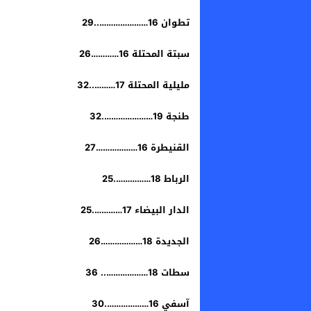
​تطوان 16…………………..29
​سبتة المحتلة 16…………26
​مليلية المحتلة 17………..32
​طنجة 19………………….32
​القنيطرة 16………………27
الرباط 18…………….25
​الدار البيضاء 17………….25
​الجديدة 18………………26
​سطات 18……………….. 36
​آسفي 16……………….30