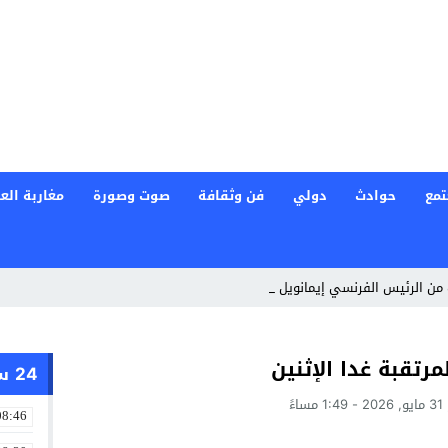
تمع
حوادث
دولي
فن وثقافة
صوت وصورة
مغاربة العا
 من الرئيس الفرنسي إيمانويل ماكرون بمناس _
لمرتقبة غدا الإثنين
24 ساعة
ساءً
08:46