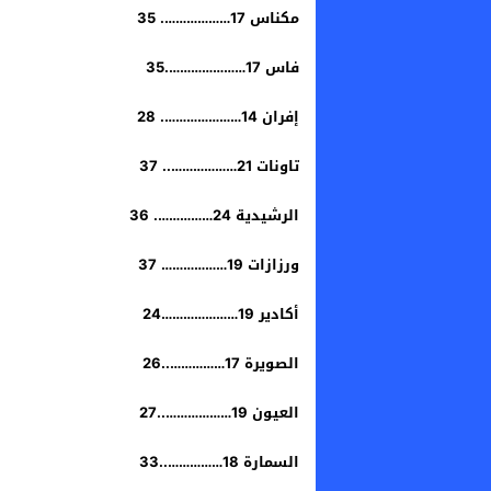
​مكناس 17………………. 35
​فاس 17………………….35
​إفران 14…………………. 28
​تاونات 21……………….. 37
​الرشيدية 24……………. 36
​ورزازات 19……………… 37
​أكادير 19…………………24
​الصويرة 17……………..26
​العيون 19………………..27
​السمارة 18……………..33