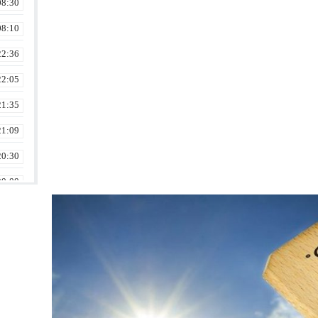
08:30
08:10
22:36
22:05
21:35
21:09
20:30
20:00
18:30
18:16
17:30
17:16
17:02