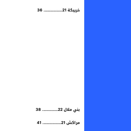
​خريبكة 21………………. 36
​بني ملال 22……………. 38
​مراكش 21………………. 41