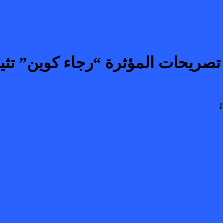
القجع 10 دالمليار”.. تصريحات المؤثرة “رجا