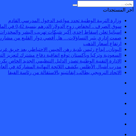
أخر المستجدات
وزارة التربية الوطنية تحدد مواعيد الدخول المدرسي القادم
سوق الصرف .. انخفاض زوج الدولار/الدرهم بنسبة 0,42 في المائة
إسبانيا تعلن إسقاط إحدى أكبر شبكات تهريب البشر والمخدرات
صمت إداري يثير التساؤلات… هل أُقصي دوار القليع من مشاريع
ارتفاع أسعار الذهب
اليونان.. إيداع رئيس بلدية رهن الحبس الاحتياطي بعد حريق غرب 
السعودية وتركيا وباكستان توقع اتفاقية دفاع مشترك لتعزيز الت
الإدارة التقنية الوطنية تصدر الدليل التنظيمي الجديد الخاص بكرة
مدرب أشبال الأطلس يكشف اللائحة النهائية المشاركة في ألعا
الاتحاد النرويجي يطالب إنفانتينو بالاستقالة من رئاسة الفيفا