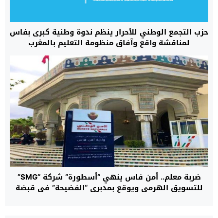
حزب التجمع الوطني للأحرار ينظم ندوة وطنية كبرى بفاس
لمناقشة واقع وآفاق منظومة التعليم بالمغرب
ضربة معلم.. أمن فاس ينهي “أسطورة” شركة “SMG”
للتسويق الهرمي ويوقع بمدبري “الفضيحة” في قبضة
العدالة