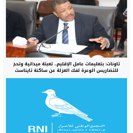
تاونات: بتعليمات عامل الإقليم.. تعبئة ميدانية وتحدٍ
للتضاريس الوعرة لفك العزلة عن ساكنة تايناست
والكدية