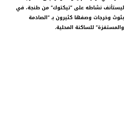
ليستأنف نشاطه على “تيكتوك” من طنجة، في
بثوث وخرجات وصفها كثيرون بـ “الصادمة
والمستفزة” للساكنة المحلية.