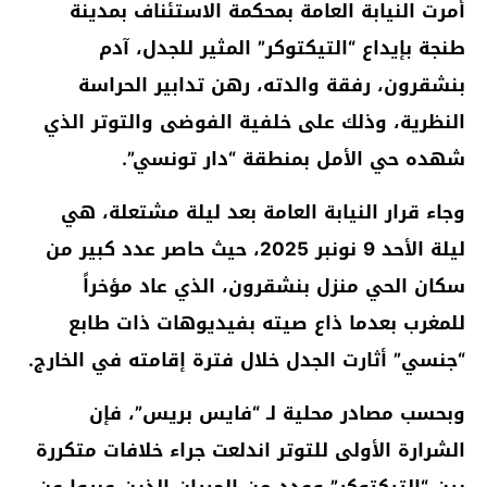
أمرت النيابة العامة بمحكمة الاستئناف بمدينة
طنجة بإيداع “التيكتوكر” المثير للجدل، آدم
بنشقرون، رفقة والدته، رهن تدابير الحراسة
النظرية، وذلك على خلفية الفوضى والتوتر الذي
شهده حي الأمل بمنطقة “دار تونسي”.
وجاء قرار النيابة العامة بعد ليلة مشتعلة، هي
ليلة الأحد 9 نونبر 2025، حيث حاصر عدد كبير من
سكان الحي منزل بنشقرون، الذي عاد مؤخراً
للمغرب بعدما ذاع صيته بفيديوهات ذات طابع
“جنسي” أثارت الجدل خلال فترة إقامته في الخارج.
وبحسب مصادر محلية لـ “فايس بريس”، فإن
الشرارة الأولى للتوتر اندلعت جراء خلافات متكررة
بين “التيكتوكر” وعدد من الجيران الذين عبروا عن