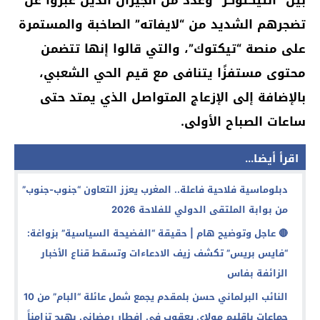
تضجرهم الشديد من “لايفاته” الصاخبة والمستمرة
على منصة “تيكتوك”، والتي قالوا إنها تتضمن
محتوى مستفزًا يتنافى مع قيم الحي الشعبي،
بالإضافة إلى الإزعاج المتواصل الذي يمتد حتى
ساعات الصباح الأولى.
اقرأ أيضا...
دبلوماسية فلاحية فاعلة.. المغرب يعزز التعاون “جنوب-جنوب”
من بوابة الملتقى الدولي للفلاحة 2026
​🔴 عاجل وتوضيح هام | حقيقة “الفضيحة السياسية” بزواغة:
“فايس بريس” تكشف زيف الادعاءات وتسقط قناع الأخبار
الزائفة بفاس
النائب البرلماني حسن بلمقدم يجمع شمل عائلة “البام” من 10
جماعات بإقليم مولاي يعقوب في إفطار رمضاني بهيج تزامناً