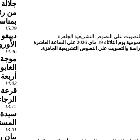
جلالة 
من رئي
بمناس
15:29
دييغو 
أعلن رئيس مجلس النواب عن عقد جلسة عمومية يوم الثلاثاء 19 ماي 2026 على الساعة العاشرة
الأور
راسة والتصويت على النصوص التشريعية الجاهزة.
14:46
موجة 
الغاب
أربعة 
14:02
قرعة 
الرجاء
13:15
سيدة 
المست
13:01
بيان ر