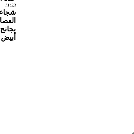
11:33
شجاعة
العصاب
بجانح
أبيض