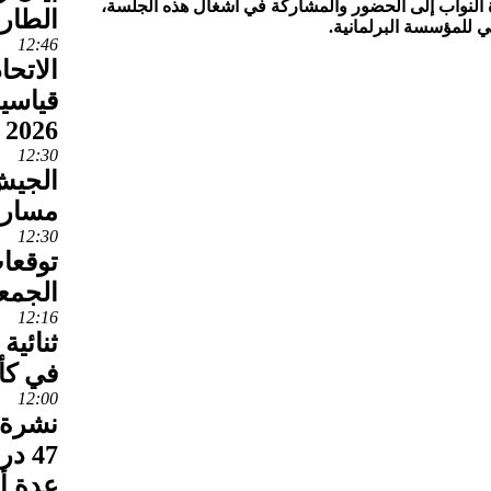
النواب إلى الحضور والمشاركة في أشغال هذه الجلسة،
الطار
ي للمؤسسة البرلمانية.
12:46
الاتحا
قياسيا
2026
12:30
الجيش
مساره
12:30
توقعا
الجمع
12:16
ثنائي
في كأ
12:00
نشرة 
47 
عدة أق