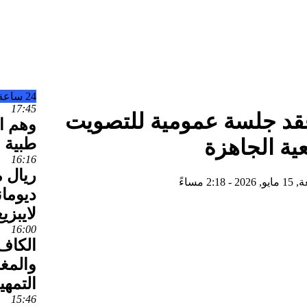
24 ساعة
17:45
قد جلسة عمومية للتصويت
وهم ال
طبية و
ة الجاهزة
16:16
ريال 
- 2:18 مساءً
لايبزيغ
16:00
الكاف
والمغ
التمهي
15:46