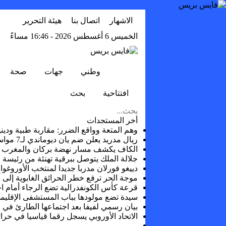
الاشهار
اتصال بنا
هيئة التحرير
الخميس 6 أغسطس 2026 - 16:46 مساءً
وطني
جهات
صحة
افتتاحية
بحث
أخر المستجدات
وهم المتعة وواقع الضرر: مقاربة طبية وديني
ريال مدريد يعلن ضم يان ديوماندي لـ7 مواسم قادما من لايبزيغ
الكاف يكشف مسار نهضة بركان والمغرب الفا
جلالة الملك يتوصل ببرقية تهنئة من رئيسة 
دييغو فورلان مدربا جديدا لمنتخب الأوروغوا
موجة الحر ترفع خطر الحرائق الغابوية إلى 
قرعة كأس الكونفدرالية تضع الرجاء أمام اخ
سيدة تضع مولودها بباب المستشفى الإقليمي
بيان رسمي لفيفا بعد اجتماعها الطارئ في ا
الاتحاد الأوروبي يسجل رقما قياسيا في حرائق ا