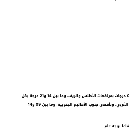
وستتراوح درجات الحرارة الدنيا ما بين 01 و08 درجات بمرتفعات الأطلس والريف، وما بين 14 و21 درجة بكل
من وادي ملوية، والجنوب الشرقي، والشمال الغربي، وبأقصى جنوب الأقاليم الجنوبية، وما بين 09 و14
اعا بوجه عام.