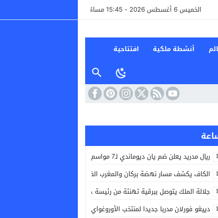
الخميس 6 أغسطس 2026 - 15:45 مساءً
لم
أنشطة ملكية
افتتاحية
ريال مدريد يعلن ضم يان ديوماندي لـ7 مواسم قادما من لايبزيغ
الكاف يكشف مسار نهضة بركان والمغرب الفاسي في الأدوار التمهيدية لدوري 
جلالة الملك يتوصل ببرقية تهنئة من رئيسة جمهورية بلغاريا بمناسبة عيد العرش
دييغو فورلان مدربا جديدا لمنتخب الأوروغواي