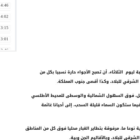
14:46
14:02
13:15
13:01
12:46
12:30
ة ليوم الثلاثاء، أن تصبح الأجواء حارة نسبيا بكل من
12:30
لشرقي للبلاد، وكذا أقصى جنوب المملكة.
12:16
لليل، فوق السهول الشمالية والوسطى للمحيط الأطلسي
12:00
فيما ستكون السماء قليلة السحب، إلى أحيانا غائمة
11:33
11:02
 نوعا ما، مرفوقة بتطاير الغبار محليا فوق كل من المناطق
رقي للبلاد، وبالأقاليم الجن وبية.