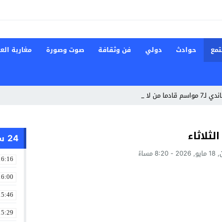
تمع
حوادث
دولي
فن وثقافة
صوت وصورة
مغاربة العا
من لايبزيغ
ثلاثاء
24 ساعة
8:20 مساءً
16:16
16:00
15:46
15:29