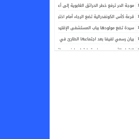
موجة الحر ترفع خطر الحرائق الغابوية إلى أعلى مستوى في أربعة أقاليم بفرنس
قرعة كأس الكونفدرالية تضع الرجاء أمام اختبار مبكر
سيدة تضع مولودها بباب المستشفى الإقليمي بالجديدة
بيان رسمي لفيفا بعد اجتماعها الطارئ في الرباط
الاتحاد الأوروبي يسجل رقما قياسيا في حرائق الغابات خلال 2026
الجيش الملكي يتعرف على مساره في كأس الكونفدرالية
توقعات أحوال الطقس ليوم غد الجمعة
ثنائية ميسي تجعله أفضل هداف في كأس الرابطتين
نشرة إنذارية: موجة حر تصل إلى 47 درجة وعواصف رعدية تضرب عدة أقاليم بالمملكة
شجاعة واحترافية.. فرقة محاربة العصابات تنهي رعبا بسلا وتطيح بجانح خطير 
مشروع قانون المالية 2027 .. الحكومة تحدد أولويات المرحلة المقبلة