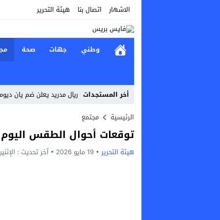
الاشهار
اتصال بنا
هيئة التحرير
وطني
جهات
صحة
مج
أخر المستجدات
ريال مدريد يعلن ضم يان ديوماندي لـ7 مواسم قادما 
Stop
الرئيسية
مجتمع
توقعات أحوال الطقس اليوم ال
Previous
هيئة التحرير
19 مايو 2026
Next
آخر تحديث :
الإثنين, 18 مايو, 2026 - 