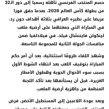
حسم المنتخب الفرنسي تأهله رسميا إلى دور الـ32
من بطولة كأس العالم 2026، بعدما حقق فوزا
عريضا على نظيره العراقي بثلاثة أهداف دون رد،
في المباراة التي جمعتهما على أرضية ملعب
لينكولن فايننشال فيلد، في فيلادلفيا ضمن
منافسات الجولة الثانية للمجموعة التاسعة.
وشهد اللقاء ظروفًا استثنائية، بعد أن أمر حكم
المباراة بتوقيف اللعب بعد انتهاء الشوط الأول
بسبب سوء الأحوال الجوية وهطول الأمطار
الغزيرة، قبل أن يستأنفها بعد تأكد اللجنة
المنظمة من جاهزية أرضية الملعب.
وبعد عودة اللاعبين إلى المستطيل الأخضر، فرض
المنتخب الفرنسي سيطرته التامة على مجريات